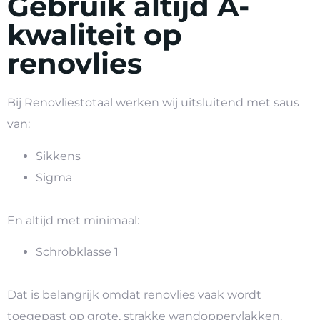
Gebruik altijd A-
kwaliteit op
renovlies
Bij Renovliestotaal werken wij uitsluitend met saus
van:
Sikkens
Sigma
En altijd met minimaal:
Schrobklasse 1
Dat is belangrijk omdat renovlies vaak wordt
toegepast op grote, strakke wandoppervlakken.