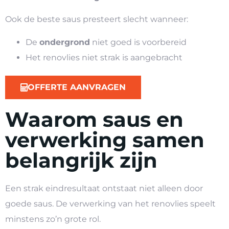
Ook de beste saus presteert slecht wanneer:
De
ondergrond
niet goed is voorbereid
Het renovlies niet strak is aangebracht
OFFERTE AANVRAGEN
Waarom saus en
verwerking samen
belangrijk zijn
Een strak eindresultaat ontstaat niet alleen door
goede saus. De verwerking van het renovlies speelt
minstens zo’n grote rol.