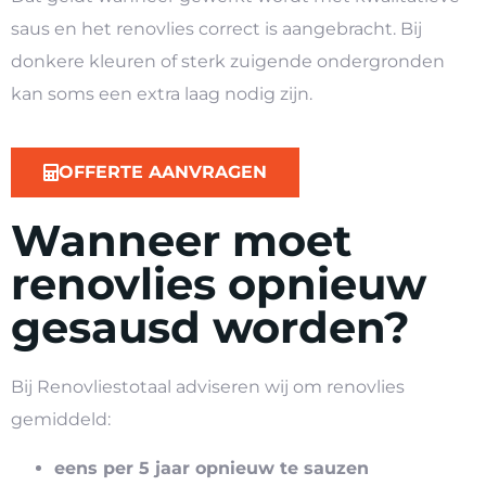
saus en het renovlies correct is aangebracht. Bij
donkere kleuren of sterk zuigende ondergronden
kan soms een extra laag nodig zijn.
OFFERTE AANVRAGEN
Wanneer moet
renovlies opnieuw
gesausd worden?
Bij Renovliestotaal adviseren wij om renovlies
gemiddeld:
eens per 5 jaar opnieuw te sauzen