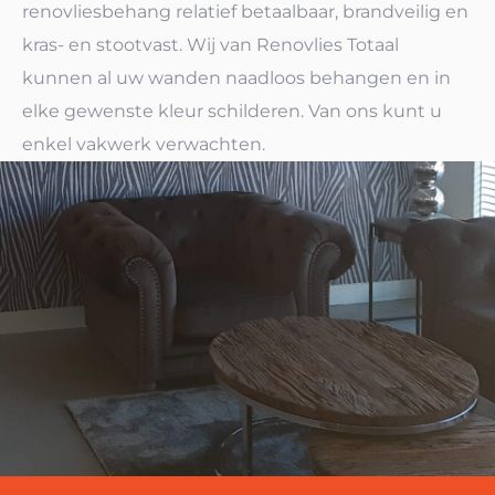
renovliesbehang relatief betaalbaar, brandveilig en
kras- en stootvast. Wij van Renovlies Totaal
kunnen al uw wanden naadloos behangen en in
elke gewenste kleur schilderen. Van ons kunt u
enkel vakwerk verwachten.