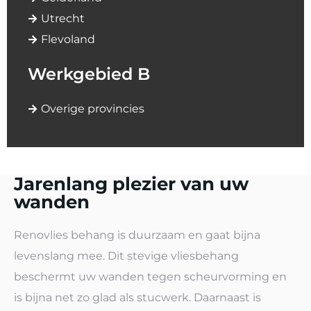
Utrecht
Flevoland
Werkgebied B
Overige provincies
Jarenlang plezier van uw
wanden
Renovlies behang is duurzaam en gaat bijna
levenslang mee. Dit stevige vliesbehang
beschermt uw wanden tegen scheurvorming en
is bijna net zo glad als stucwerk. Daarnaast is