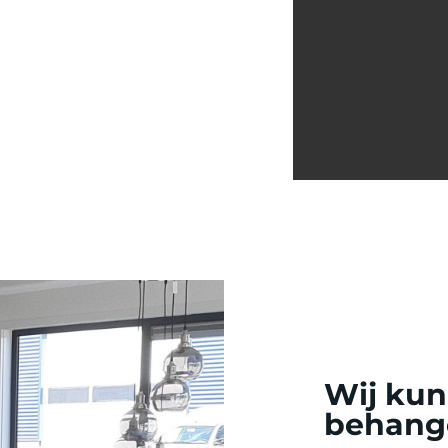
Wij kun
behang