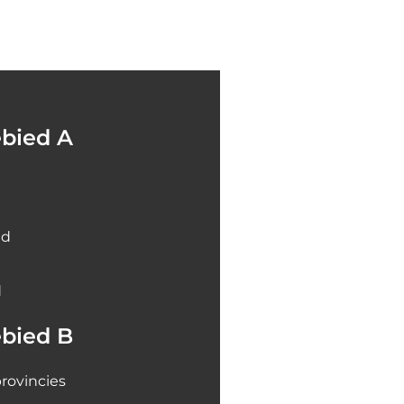
bied A
nd
d
bied B
rovincies