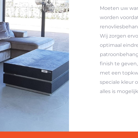
Moeten uw wand
worden voordat
renovliesbehan
Wij zorgen erv
optimaal eindres
patroonbehang
finish te geven
met een topkwal
speciale kleur 
alles is mogelijk