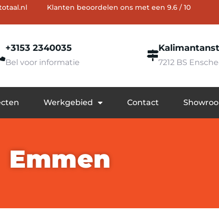
otaal.nl
Klanten beoordelen ons met een 9.6 / 10
+3153 2340035
Kalimantanst
Bel voor informatie
7212 BS Ensch
ecten
Werkgebied
Contact
Showro
Emmen