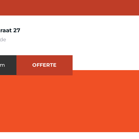
raat 27
ede
OFFERTE
om