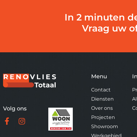
In 2 minuten d
Vraag uw of
Menu
I
Contact
P
Diensten
A
Volg ons
Over ons
C
Projecten
Showroom
Werkgebied