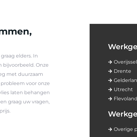
Emmen,
Werkge
graag elders. In
Overijssel
bijvoorbeeld. Onze
Drente
weg met duurzaam
Gelderla
en probleem voor onze
Utrecht
lies laten behangen
Flevolan
en graag uw vragen,
rijs.
Werkge
Overige p