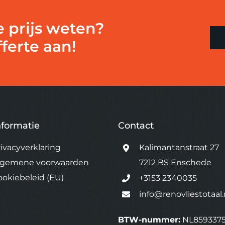
e prijs weten?
ferte aan!
nformatie
Contact
rivacyverklaring
Kalimantanstraat 27
lgemene voorwaarden
7212 BS Enschede
ookiebeleid (EU)
+3153 2340035
info@renovliestotaal.
BTW-nummer:
NL859337