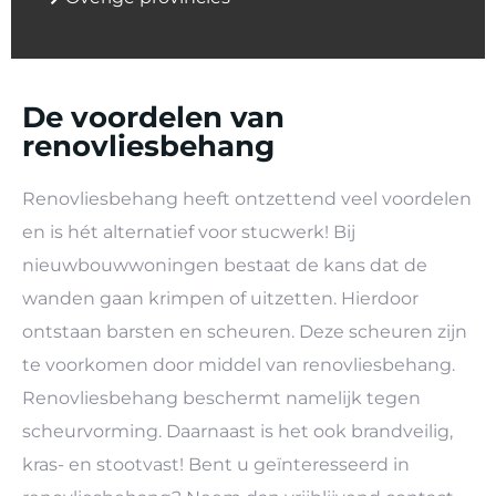
De voordelen van
renovliesbehang
Renovliesbehang heeft ontzettend veel voordelen
en is hét alternatief voor stucwerk! Bij
nieuwbouwwoningen bestaat de kans dat de
wanden gaan krimpen of uitzetten. Hierdoor
ontstaan barsten en scheuren. Deze scheuren zijn
te voorkomen door middel van renovliesbehang.
Renovliesbehang beschermt namelijk tegen
scheurvorming. Daarnaast is het ook brandveilig,
kras- en stootvast! Bent u geïnteresseerd in